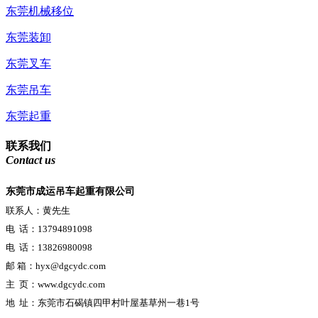
东莞机械移位
东莞装卸
东莞叉车
东莞吊车
东莞起重
联系我们
Contact us
东莞市成运吊车起重有限公司
联系人：黄先生
电 话：13794891098
电 话：
13826980098
邮
箱：hyx@dgcydc.com
主 页：www.dgcydc.com
地 址：东莞市石碣镇四甲村叶屋基草州一巷1号